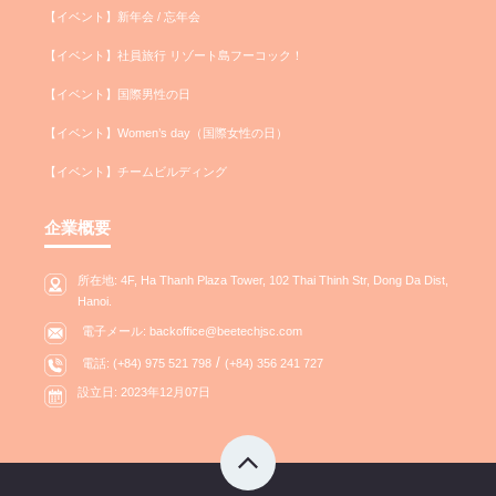
【イベント】新年会 / 忘年会
【イベント】社員旅行 リゾート島フーコック！
【イベント】国際男性の日
【イベント】Women’s day（国際女性の日）
【イベント】チームビルディング
企業概要
所在地: 4F, Ha Thanh Plaza Tower, 102 Thai Thinh Str, Dong Da Dist,
Hanoi.
電子メール: backoffice@beetechjsc.com
/
電話: (+84) 975 521 798
(+84) 356 241 727
設立日: 2023年12月07日