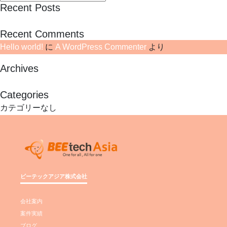
Recent Posts
ー
Hello world!
シ
Recent Comments
ョ
ン
Hello world!
に
A WordPress Commenter
より
Archives
2024年1月
Categories
カテゴリーなし
ビーテックアジア株式会社
会社案内
案件実績
ブログ