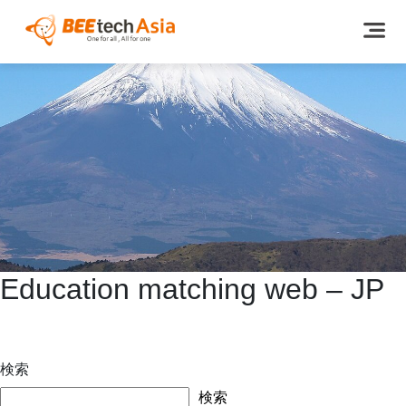
Education matching web – JP
投
Previous:
Training method management system web – JP
稿
Next:
Stores app e-Motto – JP
ナ
検索
ビ
検索
ゲ