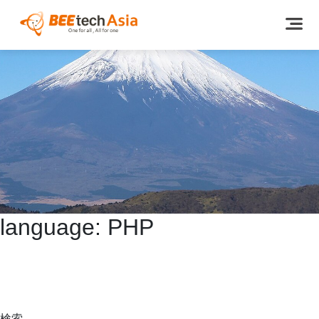
language:
PHP
Hotel reservation web – JP
Calendar app for Construction site- JP
Stores app e-Motto – JP
Training method management system web – JP
検索